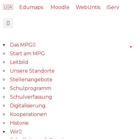
🇺🇦
Edumaps
Moodle
WebUntis
IServ
Das MPG
Start am MPG
Leitbild
Unsere Standorte
Stellenangebote
Schulprogramm
Schulverfassung
Digitalisierung
Kooperationen
Historie
Wir