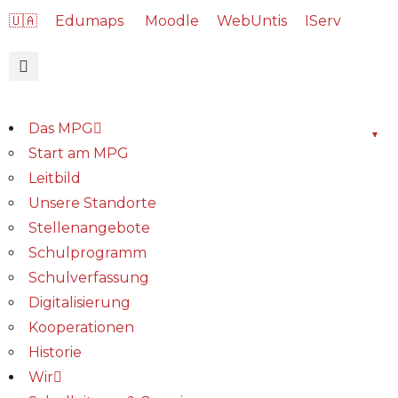
🇺🇦
Edumaps
Moodle
WebUntis
IServ
Das MPG
Start am MPG
Leitbild
Unsere Standorte
Stellenangebote
Schulprogramm
Schulverfassung
Digitalisierung
Kooperationen
Historie
Wir