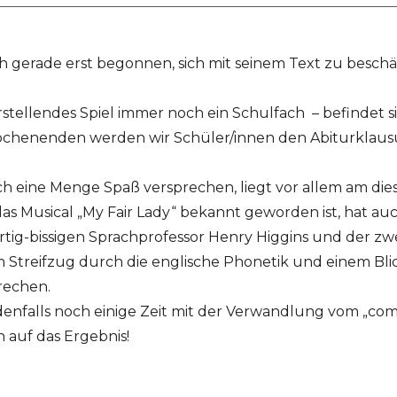
h gerade erst begonnen, sich mit seinem Text zu besch
rstellendes Spiel immer noch ein Schulfach – befindet s
Wochenenden werden wir Schüler/innen den Abiturklau
uch eine Menge Spaß versprechen, liegt vor allem am die
as Musical „My Fair Lady“ bekannt geworden ist, hat a
artig-bissigen Sprachprofessor Henry Higgins und der zwe
 Streifzug durch die englische Phonetik und einem Bli
rechen.
enfalls noch einige Zeit mit der Verwandlung vom „comm
h auf das Ergebnis!