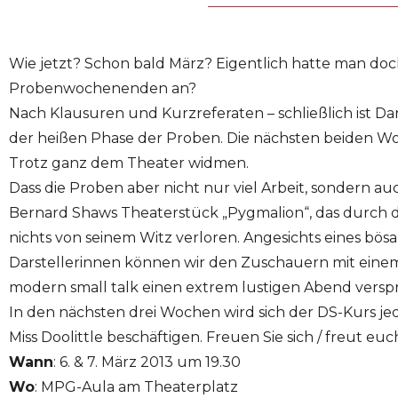
Wie jetzt? Schon bald März? Eigentlich hatte man doc
Probenwochenenden an?
Nach Klausuren und Kurzreferaten – schließlich ist Da
der heißen Phase der Proben. Die nächsten beiden 
Trotz ganz dem Theater widmen.
Dass die Proben aber nicht nur viel Arbeit, sondern a
Bernard Shaws Theaterstück „Pygmalion“, das durch d
nichts von seinem Witz verloren. Angesichts eines bös
Darstellerinnen können wir den Zuschauern mit einem
modern small talk einen extrem lustigen Abend versp
In den nächsten drei Wochen wird sich der DS-Kurs jed
Miss Doolittle beschäftigen. Freuen Sie sich / freut euc
Wann
: 6. & 7. März 2013 um 19.30
Wo
: MPG-Aula am Theaterplatz