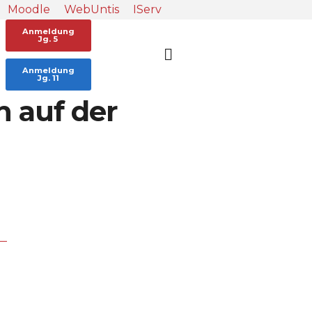
Moodle
WebUntis
IServ
Anmeldung
Jg. 5
Anmeldung
Jg. 11
n auf der