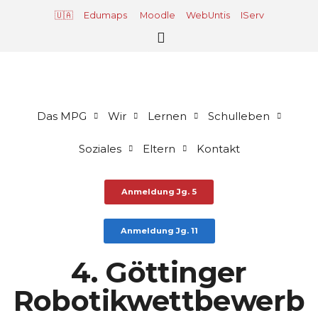
🇺🇦
Edumaps
Moodle
WebUntis
IServ
Das MPG
Wir
Lernen
Schulleben
Soziales
Eltern
Kontakt
Anmeldung Jg. 5
Anmeldung Jg. 11
4. Göttinger
Robotikwettbewerb