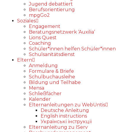
Jugend debattiert
Berufsorientierung
mpgGo2
Soziales
Engagement
Beratungsnetzwerk ‘Auxilia’
Lions Quest
Coaching
Schüler*innen helfen Schüler*innen
Schulsanitätsdienst
Eltern
Anmeldung
Formulare & Briefe
Schulbuchausleihe
Bildung und Teilhabe
Mensa
Schließfächer
Kalender
Elternanleitungen zu WebUntis
Deutsche Anleitung
English instructions
Українські інструкції
Elternanleitung zu IServ