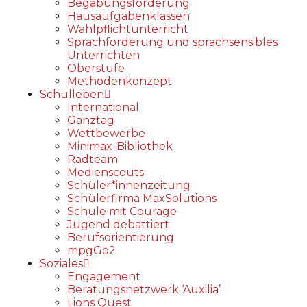
Begabungs­förderung
Hausaufgabenklassen
Wahlpflichtunterricht
Sprachförderung und sprachsensibles
Unterrichten
Oberstufe
Methodenkonzept
Schulleben
International
Ganztag
Wettbewerbe
Minimax-Bibliothek​
Radteam
Medienscouts
Schüler*innenzeitung
Schülerfirma MaxSolutions
Schule mit Courage
Jugend debattiert
Berufsorientierung
mpgGo2
Soziales
Engagement
Beratungsnetzwerk ‘Auxilia’
Lions Quest