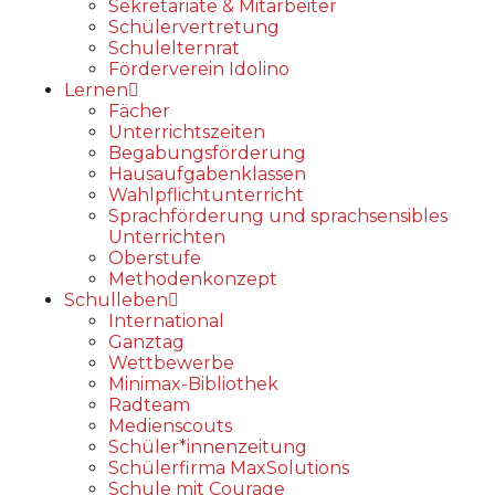
Sekretariate & Mitarbeiter
Schülervertretung
Schulelternrat
Förderverein Idolino
Lernen
Fächer
Unterrichtszeiten
Begabungs­förderung
Hausaufgabenklassen
Wahlpflichtunterricht
Sprachförderung und sprachsensibles
Unterrichten
Oberstufe
Methodenkonzept
Schulleben
International
Ganztag
Wettbewerbe
Minimax-Bibliothek​
Radteam
Medienscouts
Schüler*innenzeitung
Schülerfirma MaxSolutions
Schule mit Courage