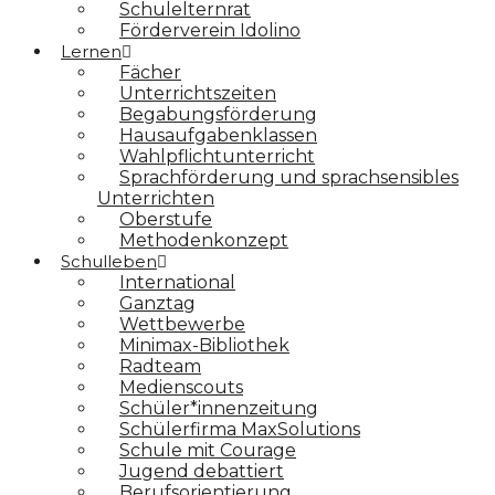
Schulelternrat
Förderverein Idolino
Lernen
Fächer
Unterrichtszeiten
Begabungs­förderung
Hausaufgabenklassen
Wahlpflichtunterricht
Sprachförderung und sprachsensibles
Unterrichten
Oberstufe
Methodenkonzept
Schulleben
International
Ganztag
Wettbewerbe
Minimax-Bibliothek​
Radteam
Medienscouts
Schüler*innenzeitung
Schülerfirma MaxSolutions
Schule mit Courage
Jugend debattiert
Berufsorientierung