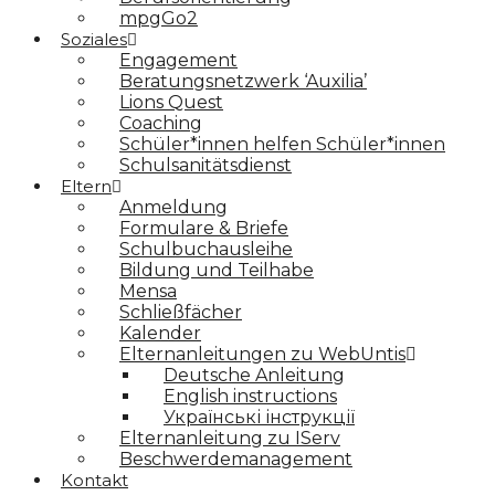
mpgGo2
Soziales
Engagement
Beratungsnetzwerk ‘Auxilia’
Lions Quest
Coaching
Schüler*innen helfen Schüler*innen
Schulsanitätsdienst
Eltern
Anmeldung
Formulare & Briefe
Schulbuchausleihe
Bildung und Teilhabe
Mensa
Schließfächer
Kalender
Elternanleitungen zu WebUntis
Deutsche Anleitung
English instructions
Українські інструкції
Elternanleitung zu IServ
Beschwerdemanagement
Kontakt