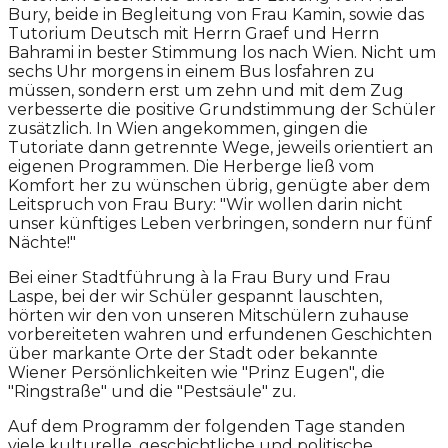
Bury, beide in Begleitung von Frau Kamin, sowie das
Tutorium Deutsch mit Herrn Graef und Herrn
Bahrami in bester Stimmung los nach Wien. Nicht um
sechs Uhr morgens in einem Bus losfahren zu
müssen, sondern erst um zehn und mit dem Zug
verbesserte die positive Grundstimmung der Schüler
zusätzlich. In Wien angekommen, gingen die
Tutoriate dann getrennte Wege, jeweils orientiert an
eigenen Programmen. Die Herberge ließ vom
Komfort her zu wünschen übrig, genügte aber dem
Leitspruch von Frau Bury: "Wir wollen darin nicht
unser künftiges Leben verbringen, sondern nur fünf
Nächte!"
Bei einer Stadtführung à la Frau Bury und Frau
Laspe, bei der wir Schüler gespannt lauschten,
hörten wir den von unseren Mitschülern zuhause
vorbereiteten wahren und erfundenen Geschichten
über markante Orte der Stadt oder bekannte
Wiener Persönlichkeiten wie "Prinz Eugen", die
"Ringstraße" und die "Pestsäule" zu.
Auf dem Programm der folgenden Tage standen
viele kulturelle, geschichtliche und politische