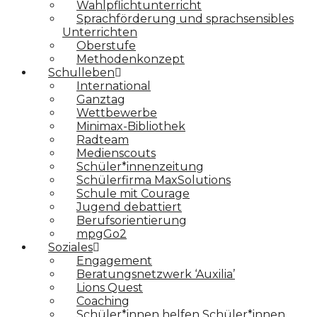
Wahlpflichtunterricht
Sprachförderung und sprachsensibles
Unterrichten
Oberstufe
Methodenkonzept
Schulleben
International
Ganztag
Wettbewerbe
Minimax-Bibliothek​
Radteam
Medienscouts
Schüler*innenzeitung
Schülerfirma MaxSolutions
Schule mit Courage
Jugend debattiert
Berufsorientierung
mpgGo2
Soziales
Engagement
Beratungsnetzwerk ‘Auxilia’
Lions Quest
Coaching
Schüler*innen helfen Schüler*innen