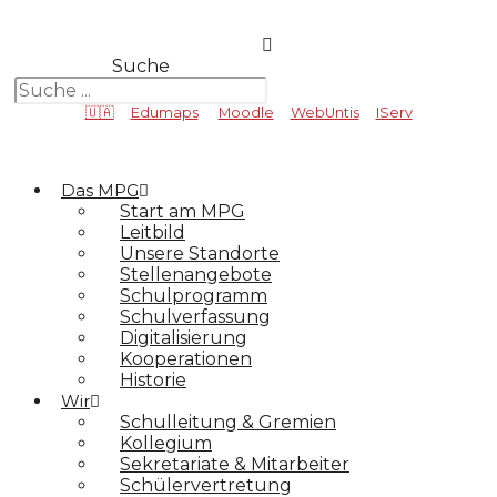
Suche
🇺🇦
Edumaps
Moodle
WebUntis
IServ
Das MPG
Start am MPG
Leitbild
Unsere Standorte
Stellenangebote
Schulprogramm
Schulverfassung
Digitalisierung
Kooperationen
Historie
Wir
Schulleitung & Gremien
Kollegium
Sekretariate & Mitarbeiter
Schülervertretung