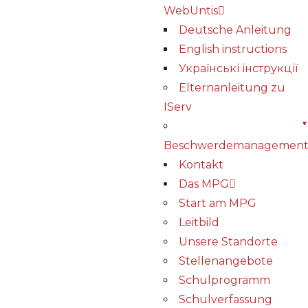
WebUntis
Deutsche Anleitung
English instructions
Українські інструкції
Elternanleitung zu
IServ
Beschwerdemanagemen
Kontakt
Das MPG
Start am MPG
Leitbild
Unsere Standorte
Stellenangebote
Schulprogramm
Schulverfassung