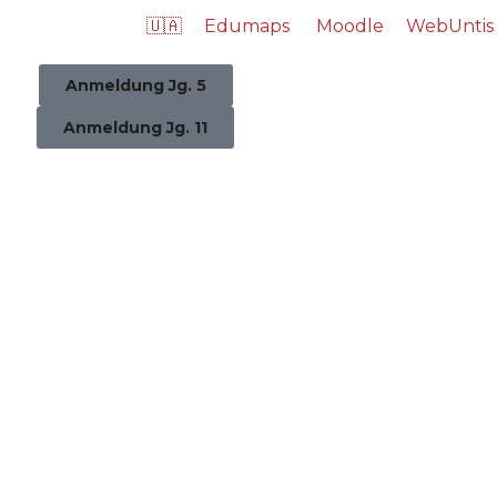
🇺🇦
Edumaps
Moodle
WebUntis
Anmeldung Jg. 5
Anmeldung Jg. 11