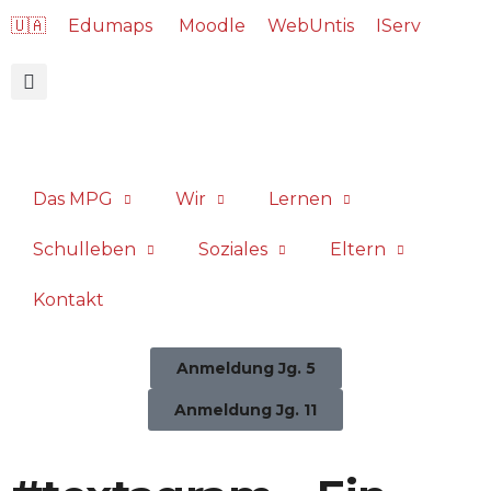
🇺🇦
Edumaps
Moodle
WebUntis
IServ
Das MPG
Wir
Lernen
Schulleben
Soziales
Eltern
Kontakt
Anmeldung Jg. 5
Anmeldung Jg. 11