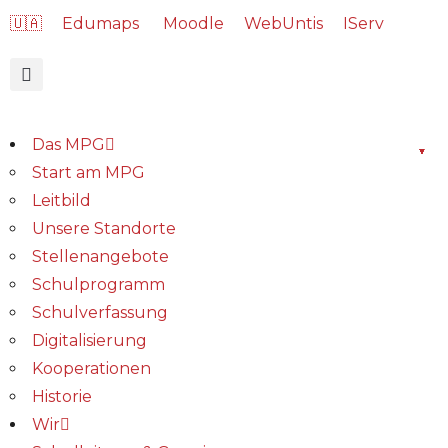
🇺🇦
Edumaps
Moodle
WebUntis
IServ
Das MPG
Start am MPG
Leitbild
Unsere Standorte
Stellenangebote
Schulprogramm
Schulverfassung
Digitalisierung
Kooperationen
Historie
Wir