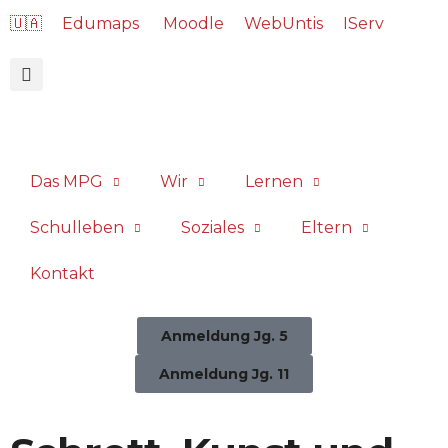
🇺🇦
Edumaps
Moodle
WebUntis
IServ
Das MPG
Wir
Lernen
Schulleben
Soziales
Eltern
Kontakt
Anmeldung Jg. 5
Anmeldung Jg. 11