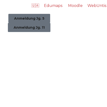
🇺🇦
Edumaps
Moodle
WebUntis
Anmeldung Jg. 5
Anmeldung Jg. 11