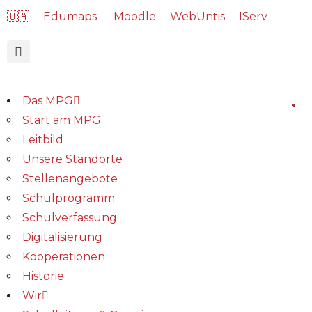
🇺🇦
Edumaps
Moodle
WebUntis
IServ
Das MPG
Start am MPG
Leitbild
Unsere Standorte
Stellenangebote
Schulprogramm
Schulverfassung
Digitalisierung
Kooperationen
Historie
Wir