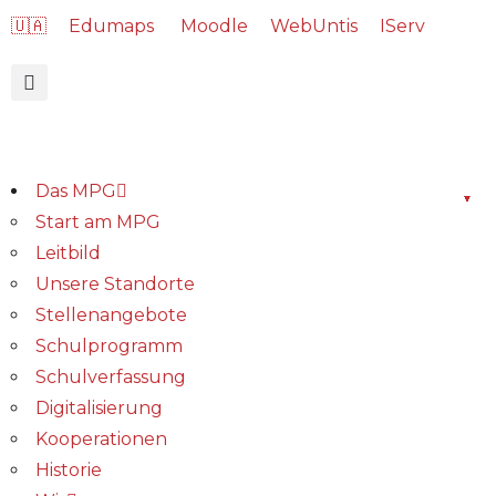
🇺🇦
Edumaps
Moodle
WebUntis
IServ
Das MPG
Start am MPG
Leitbild
Unsere Standorte
Stellenangebote
Schulprogramm
Schulverfassung
Digitalisierung
Kooperationen
Historie