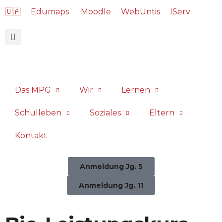
🇺🇦
Edumaps
Moodle
WebUntis
IServ
Das MPG
Wir
Lernen
Schulleben
Soziales
Eltern
Kontakt
Anmeldung Jg. 5
Anmeldung Jg. 11