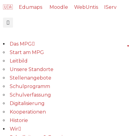
🇺🇦
Edumaps
Moodle
WebUntis
IServ
Das MPG
Start am MPG
Leitbild
Unsere Standorte
Stellenangebote
Schulprogramm
Schulverfassung
Digitalisierung
Kooperationen
Historie
Wir