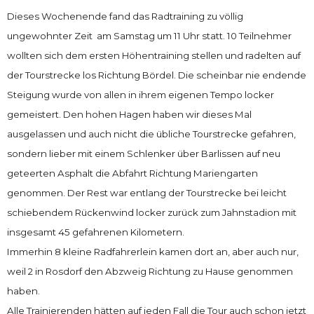
Dieses Wochenende fand das Radtraining zu völlig
ungewohnter Zeit am Samstag um 11 Uhr statt. 10 Teilnehmer
wollten sich dem ersten Höhentraining stellen und radelten auf
der Tourstrecke los Richtung Bördel. Die scheinbar nie endende
Steigung wurde von allen in ihrem eigenen Tempo locker
gemeistert. Den hohen Hagen haben wir dieses Mal
ausgelassen und auch nicht die übliche Tourstrecke gefahren,
sondern lieber mit einem Schlenker über Barlissen auf neu
geteerten Asphalt die Abfahrt Richtung Mariengarten
genommen. Der Rest war entlang der Tourstrecke bei leicht
schiebendem Rückenwind locker zurück zum Jahnstadion mit
insgesamt 45 gefahrenen Kilometern.
Immerhin 8 kleine Radfahrerlein kamen dort an, aber auch nur,
weil 2 in Rosdorf den Abzweig Richtung zu Hause genommen
haben.
Alle Trainierenden hätten auf jeden Fall die Tour auch schon jetzt